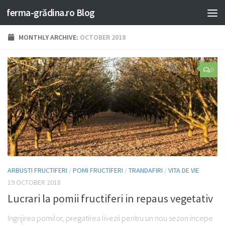
ferma-grădina.ro Blog
MONTHLY ARCHIVE:
OCTOBER 2018
0
ARBUSTI FRUCTIFERI
/
POMI FRUCTIFERI
/
TRANDAFIRI
/
VITA DE VIE
19 OCTOBER 2018
Lucrari la pomii fructiferi in repaus vegetativ
Ingrijirea pomilor, pregatirea livezii pentru un nou sezon incepe