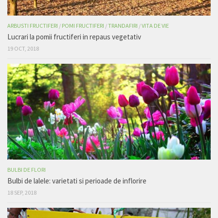
ARBUSTI FRUCTIFERI
/
POMI FRUCTIFERI
/
TRANDAFIRI
/
VITA DE VIE
Lucrari la pomii fructiferi in repaus vegetativ
19 OCT, 2018
BULBI DE FLORI
Bulbi de lalele: varietati si perioade de inflorire
18 SEP, 2018