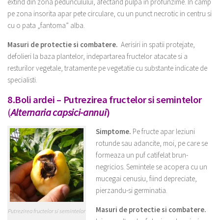
extind din zona pedunculului, afectand pulpa in profunzime. In camp
pe zona insorita apar pete circulare, cu un punct necrotic in centru si
cu o pata „fantoma” alba.
Masuri de protectie si combatere.
Aerisiri in spatii protejate,
defolieri la baza plantelor, indepartarea fructelor atacate si a
resturilor vegetale, tratamente pe vegetatie cu substante indicate de
specialisti.
8.Boli ardei –
Putrezirea fructelor si semintelor
(
Alternaria capsici-annui
)
Simptome.
Pe fructe apar leziuni
rotunde sau adancite, moi, pe care se
formeaza un puf catifelat brun-
negricios. Semintele se acopera cu un
mucegai cenusiu, fiind depreciate,
pierzandu-si germinatia.
Masuri de protectie si combatere.
Putrezirea fructelor si semintelor