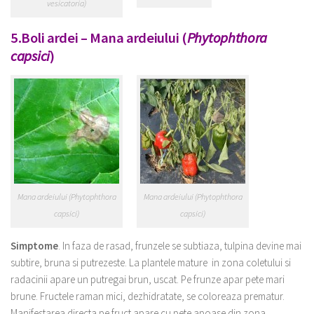
vesicatoria)
5.Boli ardei – Mana ardeiului (
Phytophthora
capsici
)
Mana ardeiului (Phytophthora
Mana ardeiului (Phytophthora
capsici)
capsici)
Simptome
.
In faza de rasad, frunzele se subtiaza, tulpina devine mai
subtire, bruna si putrezeste. La plantele mature in zona coletului si
radacinii apare un putregai brun, uscat. Pe frunze apar pete mari
brune. Fructele raman mici, dezhidratate, se coloreaza prematur.
Manifestarea directa pe fruct apare cu pete apoase din zona