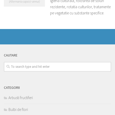
Igiena culturala, folosirea de soiuri
(Alternaria capsici-annui)
rezistente, rotatia culturilor, tratamente
pe vegetatie cu substante specifice.
CAUTARE
CATEGORII
Arbusti fructiferi
Bulbi de flori