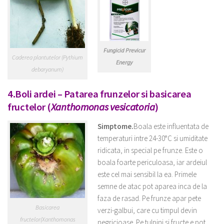
Fungicid Previcur
Caderea plantutelor (Pythium
Energy
debaryanum)
4.Boli ardei – Patarea frunzelor si basicarea
fructelor (
Xanthomonas vesicatoria
)
Simptome.
Boala este influentata de
temperaturi intre 24-30°C si umiditate
ridicata, in special pe frunze. Este o
boala foarte periculoasa, iar ardeiul
este cel mai sensibil la ea. Primele
semne de atac pot aparea inca de la
faza de rasad. Pe frunze apar pete
Basicarea
verzi-galbui, care cu timpul devin
fructelor(Xanthomonas
negricioase. Pe tulpini si fructe e pot