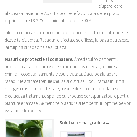
ciuperci care
afecteaza rasadurile. Aparitia bolii este favorizata de tempraturi
cuprinse intre 18-30°C si umiditate de peste 90%.
Infectia cu aceasta ciuperca incepe de fiecare data din sol, unde se
dezvolta ciuperca. Rasadurile afectate se ofilesc, la baza putrezesc,
iar tulpina si radacina se subtiaza.
Masuri de protectie si combatere.
Amestecul folosit pentru
producerea rasadului trebuie sa fie unul dezinfectat, termic sau
chimic. Totodata, samanta trebuie tratata. Daca boala apare,
rasadurile atacate trebuie smulse si distruse. Locul ramas in urma
smulgerii rasadurilor afectate, trebuie dezinfectat. Totodata se
efectueaza tratamente spcifice cu produse corespunzatoare pentru
plantutele ramase. Se mentine o aerisire si temperaturi optime. Se vor
evita udarile excesive.
Solutia ferma-gradina→