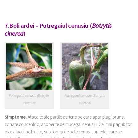
7.Boli ardei – Putregaiul cenusiu (
Botrytis
cinerea
)
Putregaiul cenusiu (Botrytis
Putregaiul cenusiu (Botrytis
cinerea)
cinerea)
Simptome.
Ataca toate partile aeriene pe care apar plagi brune,
zonate concentric, acoperite de mucegai cenusiu. Cel mai pagubitor
este atacul pe fructe, sub forma de pete cenusii, umede, care se