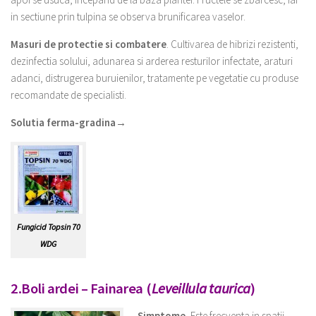
in sectiune prin tulpina se observa brunificarea vaselor.
Masuri de protectie si combatere
. Cultivarea de hibrizi rezistenti,
dezinfectia solului, adunarea si arderea resturilor infectate, araturi
adanci, distrugerea buruienilor, tratamente pe vegetatie cu produse
recomandate de specialisti.
Solutia ferma-gradina→
Fungicid Topsin 70
WDG
2.Boli ardei – Fainarea (
Leveillula taurica
)
Simptome.
Este frecventa in spatii