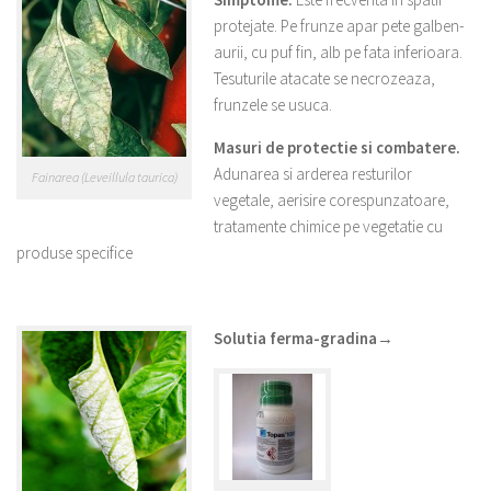
protejate. Pe frunze apar pete galben-
aurii, cu puf fin, alb pe fata inferioara.
Tesuturile atacate se necrozeaza,
frunzele se usuca.
Masuri de protectie si combatere.
Adunarea si arderea resturilor
Fainarea (Leveillula taurica)
vegetale, aerisire corespunzatoare,
tratamente chimice pe vegetatie cu
produse specifice
Solutia ferma-gradina
→