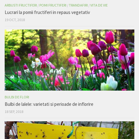
ARBUSTI FRUCTIFERI
/
POMI FRUCTIFERI
/
TRANDAFIRI
/
VITA DE VIE
Lucrari la pomii fructiferi in repaus vegetativ
19 OCT, 2018
BULBI DE FLORI
Bulbi de lalele: varietati si perioade de inflorire
18 SEP, 2018