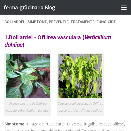
ferma-grădina.ro Blog
BOLI ARDEI - SIMPTOME, PREVENTIE, TRATAMENTE, FUNGICIDE
1.Boli ardei – Ofilirea vasculara (
Verticillium
dahliae
)
Frunze afectate de Ofilirea
Tufa de ardei afectata de Ofilirea
vasculara (Verticillium dahliae)
vasculara (Verticillium dahliae)
Simptome.
In faza de fructificare frunzele se ingalbenesc, se ofilesc,
apoi se usuca, incepand de la baza plantei. Fructele se zbarcesc, iar