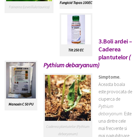
Fungicid Topas 100EC
Fainarea (Leveillula taurica)
3.Boli ardei –
Caderea
Tilt 250 EC
plantutelor
(
Pythium debaryanum)
Simptome.
Aceasta boala
este provocata de
ciuperca de
Manoxin C 50 PU
Pythium
debaryanum
. Este
una dintre cele
Caderea plantutelor (Pythium
mai frecvente si
debaryanum)
mai pagubitoare