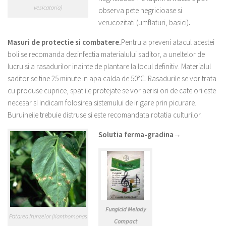
vesicatoria)
observa pete negricioase si
verucozitati (umflaturi, basici)
.
Masuri de protectie si combatere.
Pentru a preveni atacul acestei
boli se recomanda dezinfectia materialului saditor, a uneltelor de
lucru si a rasadurilor inainte de plantare la locul definitiv. Materialul
saditor se tine 25 minute in apa calda de 50°C. Rasadurile se vor trata
cu produse cuprice, spatiile protejate se vor aerisi ori de cate ori este
necesar si indicam folosirea sistemului de irigare prin picurare.
Buruineile trebuie distruse si este recomandata rotatia culturilor.
Solutia ferma-gradina→
Fungicid Melody
Patarea frunzelor (Xanthomonas
Compact