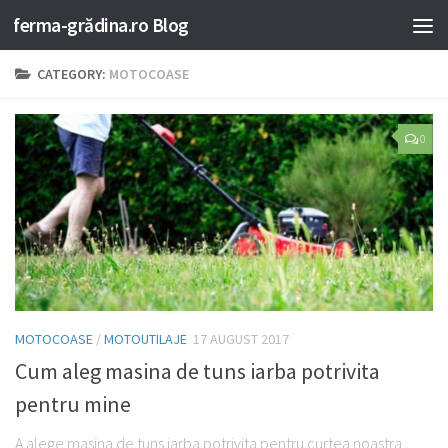
ferma-grădina.ro Blog
CATEGORY:
MOTOCOASE
0
MOTOCOASE
/
MOTOUTILAJE
17 AUGUST 2017
Cum aleg masina de tuns iarba potrivita
pentru mine
A alege masina de tuns iarba potrivita pentru curtea noastra