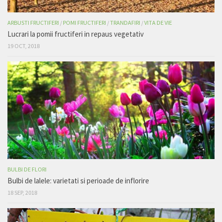
ARBUSTI FRUCTIFERI
/
POMI FRUCTIFERI
/
TRANDAFIRI
/
VITA DE VIE
Lucrari la pomii fructiferi in repaus vegetativ
19 OCT, 2018
BULBI DE FLORI
Bulbi de lalele: varietati si perioade de inflorire
18 SEP, 2018