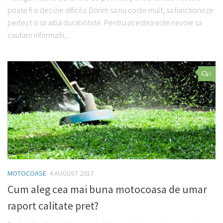
poate fi o decizie dificila. Dorim sa nu coste mult, sa functioneze
perfect si sa aiba durabilitate. Pentru acestea este nevoie sa
cautam informatii,...
0
MOTOCOASE
4 AUGUST 2017
Cum aleg cea mai buna motocoasa de umar
raport calitate pret?