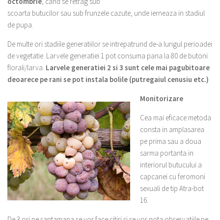
octombrie
, cand se retrag sub
scoarta butucilor sau sub frunzele cazute, unde ierneaza in stadiul
de pupa.
De multe ori stadiile generatiilor se intrepatrund de-a lungul perioadei
de vegetatie. Larvele generatiei 1 pot consuma pana la 80 de butoni
florali/larva.
Larvele generatiei 2 si 3 sunt cele mai pagubitoare
deoarece pe rani se pot instala bolile (putregaiul cenusiu etc.)
Monitorizare
Cea mai eficace metoda
consta in amplasarea
pe prima sau a doua
sarma portanta in
interiorul butucului a
capcanei cu feromoni
sexuali de tip Atra-bot
16.
De 3 ori pe saptamana se vor face citiri si se vor nota observatiile pe