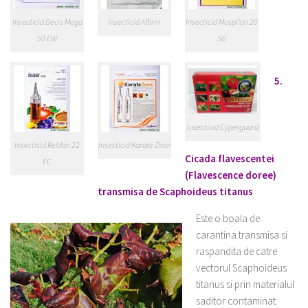
Insecticid Decis Mega
Insecticid Affirm
Insecticid Mospilan 20
50 EW
SG
5.
Insecticid Cyperguard
Insecticid Reldan 22
Insecticid Karate Zeon
Cicada flavescentei
EC
(Flavescence doree)
transmisa de Scaphoideus titanus
Este o boala de
carantina transmisa si
raspandita de catre
vectorul Scaphoideus
titanus si prin materialul
saditor contaminat.