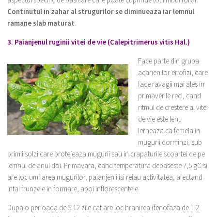
Continutul in zahar al strugurilor se diminueaza iar lemnul
ramane slab maturat
.
3. Paianjenul ruginii vitei de vie (Calepitrimerus vitis Hal.)
Face parte din grupa
acarienilor eriofizi, care
face ravagii mai ales in
primaverile reci, cand
ritmul de crestere al vitei
de vie este lent.
Ierneaza ca femela in
mugurii dorminzi, sub
primii solzi care protejeaza mugurii sau in crapaturile scoartei de pe
lemnul de anul doi. Primavara, cand temperatura depaseste 7,5 gC si
are loc umflarea mugurilor, paianjenii isi reiau activitatea, afectand
intai frunzele in formare, apoi inflorescentele.
Dupa o perioada de 5-12 zile cat are loc hranirea (fenofaza de 1-2