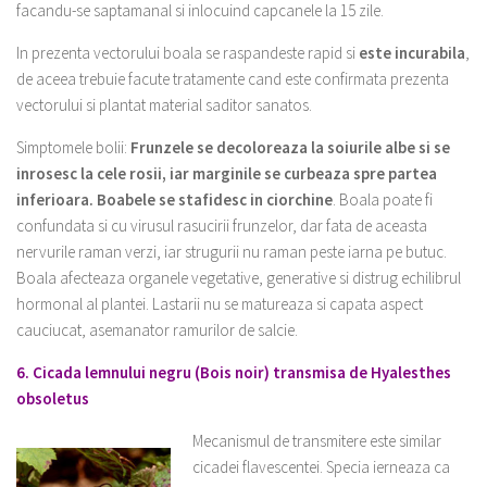
facandu-se saptamanal si inlocuind capcanele la 15 zile.
In prezenta vectorului boala se raspandeste rapid si
este incurabila
,
de aceea trebuie facute tratamente cand este confirmata prezenta
vectorului si plantat material saditor sanatos.
Simptomele bolii:
Frunzele se decoloreaza la soiurile albe si se
inrosesc la cele rosii, iar marginile se curbeaza spre partea
inferioara. Boabele se stafidesc in ciorchine
. Boala poate fi
confundata si cu virusul rasucirii frunzelor, dar fata de aceasta
nervurile raman verzi, iar strugurii nu raman peste iarna pe butuc.
Boala afecteaza organele vegetative, generative si distrug echilibrul
hormonal al plantei. Lastarii nu se matureaza si capata aspect
cauciucat, asemanator ramurilor de salcie.
6. Cicada lemnului negru (Bois noir) transmisa de Hyalesthes
obsoletus
Mecanismul de transmitere este similar
cicadei flavescentei. Specia ierneaza ca