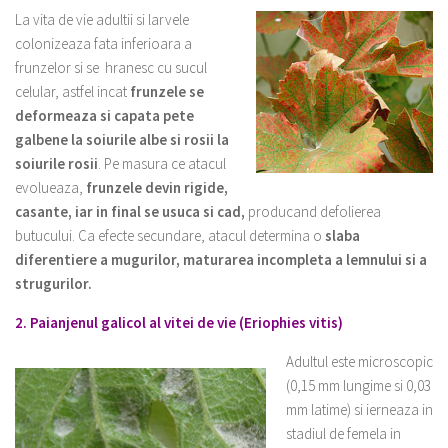
La vita de vie adultii si larvele
colonizeaza fata inferioara a
frunzelor si se hranesc cu sucul
celular, astfel incat
frunzele se
deformeaza si capata pete
galbene la soiurile albe si rosii la
soiurile rosii
. Pe masura ce atacul
evolueaza,
frunzele devin rigide,
casante, iar in final se usuca si cad,
producand defolierea
butucului. Ca efecte secundare, atacul determina o
slaba
diferentiere a mugurilor, maturarea incompleta a lemnului si a
strugurilor.
2. Paianjenul galicol al vitei de vie (Eriophies vitis)
Adultul este microscopic
(0,15 mm lungime si 0,03
mm latime) si ierneaza in
stadiul de femela in