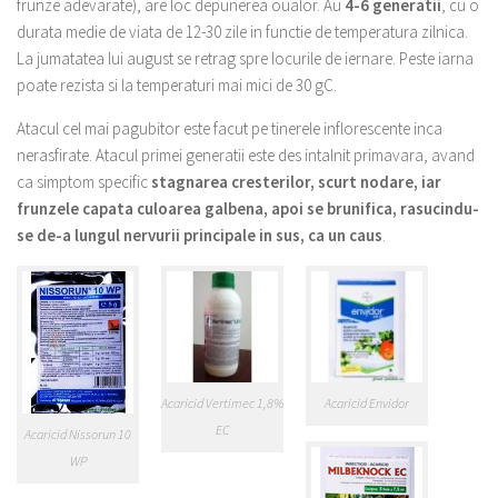
frunze adevarate), are loc depunerea oualor. Au
4-6 generatii
, cu o
durata medie de viata de 12-30 zile in functie de temperatura zilnica.
La jumatatea lui august se retrag spre locurile de iernare. Peste iarna
poate rezista si la temperaturi mai mici de 30 gC.
Atacul cel mai pagubitor este facut pe tinerele inflorescente inca
nerasfirate. Atacul primei generatii este des intalnit primavara, avand
ca simptom specific
stagnarea cresterilor, scurt nodare, iar
frunzele capata culoarea galbena, apoi se brunifica, rasucindu-
se de-a lungul nervurii principale in sus, ca un caus
.
Acaricid Vertimec 1,8%
Acaricid Envidor
EC
Acaricid Nissorun 10
WP