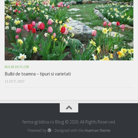
BULBI DE FLORI
Bulbi de toamna – tipuri si varietati
11 OCT, 2017
ferma-grădina.ro Blog © 2026. All Rights Reserved.
Powered by
- Designed with the
Hueman theme