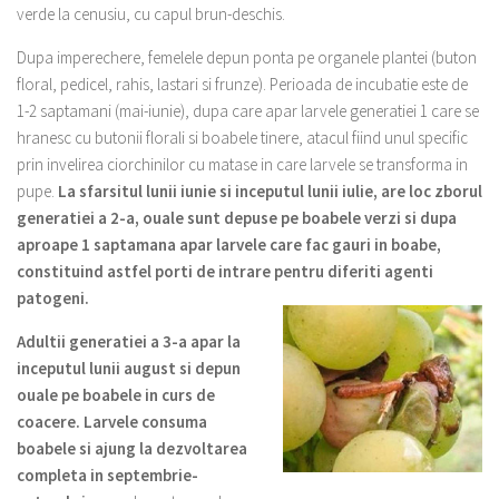
verde la cenusiu, cu capul brun-deschis.
Dupa imperechere, femelele depun ponta pe organele plantei (buton
floral, pedicel, rahis, lastari si frunze). Perioada de incubatie este de
1-2 saptamani (mai-iunie), dupa care apar larvele generatiei 1 care se
hranesc cu butonii florali si boabele tinere, atacul fiind unul specific
prin invelirea ciorchinilor cu matase in care larvele se transforma in
pupe.
La sfarsitul lunii iunie si inceputul lunii iulie, are loc zborul
generatiei a 2-a, ouale sunt depuse pe boabele verzi si dupa
aproape 1 saptamana apar larvele care fac gauri in boabe,
constituind astfel porti de intrare pentru diferiti agenti
patogeni.
Adultii generatiei a 3-a apar la
inceputul lunii august si depun
ouale pe boabele in curs de
coacere. Larvele consuma
boabele si ajung la dezvoltarea
completa in septembrie-