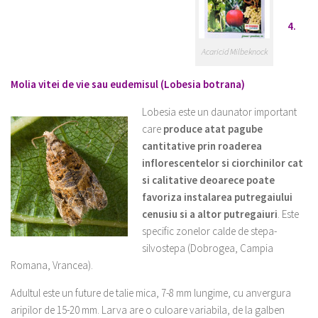
4.
Acaricid Milbeknock
Molia vitei de vie sau eudemisul (Lobesia botrana)
Lobesia este un daunator important
care
produce atat pagube
cantitative prin roaderea
inflorescentelor si ciorchinilor cat
si calitative deoarece poate
favoriza instalarea putregaiului
cenusiu si a altor putregaiuri
. Este
specific zonelor calde de stepa-
silvostepa (Dobrogea, Campia
Romana, Vrancea).
Adultul este un future de talie mica, 7-8 mm lungime, cu anvergura
aripilor de 15-20 mm. Larva are o culoare variabila, de la galben