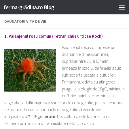
ferma-grădina.ro Blog
DAUNATORI VITA DE VIE
1. Paianjenul rosu comun (Tetranichus urticae Koch)
Paianjenul rosu comun este un
acarian de dimensiuni mici,
cuprinse intre 0,3 si 0,7 mm.
Ierneaza in stadiul de femela adult
sub scoarta uscata a butucilor.
Primavara, odata cu atingerea
pragului biologic de 10gC, minimum
cu 3 zile inainte de pornirea in
vegetatie, adultii migreaza spre zonele cu vegetatie, pentru perioada
de hranire. In cursul unui ciclu de vegetatie al vitei de vie se
inregistreaza
7 – 9 generatii
. Dezvoltarea este favorizata de
temperatura ridicata si de umiditatea relativ scazuta.