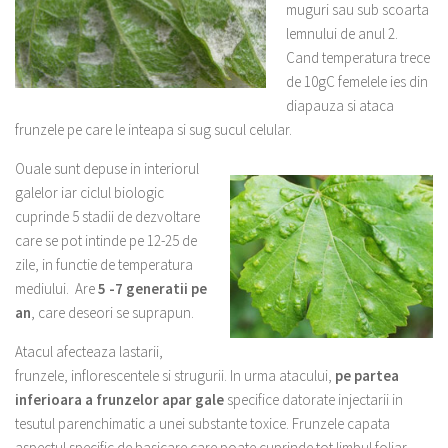
muguri sau sub scoarta
lemnului de anul 2.
Cand temperatura trece
de 10gC femelele ies din
diapauza si ataca
frunzele pe care le inteapa si sug sucul celular.
Ouale sunt depuse in interiorul
galelor iar ciclul biologic
cuprinde 5 stadii de dezvoltare
care se pot intinde pe 12-25 de
zile, in functie de temperatura
mediului. Are
5 -7 generatii pe
an
, care deseori se suprapun.
Atacul afecteaza lastarii,
frunzele, inflorescentele si strugurii. In urma atacului,
pe partea
inferioara a frunzelor apar gale
specifice datorate injectarii in
tesutul parenchimatic a unei substante toxice. Frunzele capata
aspectul specific de basicare care poate cuprinde tot limbul foliar.