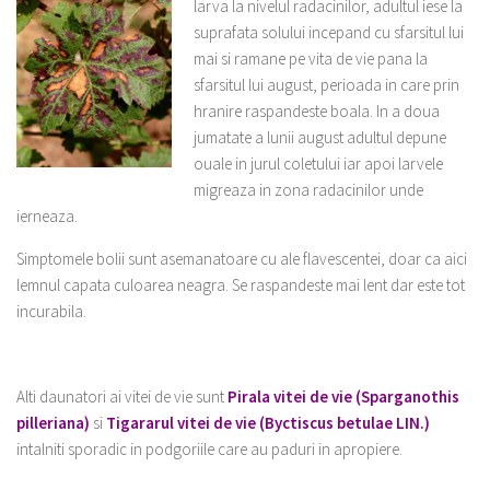
larva la nivelul radacinilor, adultul iese la
suprafata solului incepand cu sfarsitul lui
mai si ramane pe vita de vie pana la
sfarsitul lui august, perioada in care prin
hranire raspandeste boala. In a doua
jumatate a lunii august adultul depune
ouale in jurul coletului iar apoi larvele
migreaza in zona radacinilor unde
ierneaza.
Simptomele bolii sunt asemanatoare cu ale flavescentei, doar ca aici
lemnul capata culoarea neagra. Se raspandeste mai lent dar este tot
incurabila.
Alti daunatori ai vitei de vie sunt
Pirala vitei de vie (Sparganothis
pilleriana)
si
Tigararul vitei de vie (Byctiscus betulae LIN.)
intalniti sporadic in podgoriile care au paduri in apropiere.