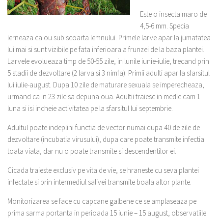
Este o insecta maro de
4,5-6 mm. Specia
ierneaza ca ou sub scoarta lemnului. Primele larve apar la jumatatea
lui mai si sunt vizibile pe fata inferioara a frunzei de la baza plantei.
Larvele evolueaza timp de 50-55 zile, in lunile iunie-iulie, trecand prin
5 stadii de dezvoltare (2 larva si 3 nimfa). Primii adulti apar la sfarsitul
lui iulie-august. Dupa 10 zile de maturare sexuala se imperecheaza,
urmand ca in 23 zile sa depuna oua. Adultii traiesc in medie cam 1
luna si isi incheie activitatea pe la sfarsitul lui septembrie.
Adultul poate indeplini functia de vector numai dupa 40 de zile de
dezvoltare (incubatia virusului), dupa care poate transmite infectia
toata viata, dar nu o poate transmite si descendentilor ei.
Cicada traieste exclusiv pe vita de vie, se hraneste cu seva plantei
infectate si prin intermediul salivei transmite boala altor plante.
Monitorizarea se face cu capcane galbene ce se amplaseaza pe
prima sarma portanta in perioada 15 iunie – 15 august, observatiile