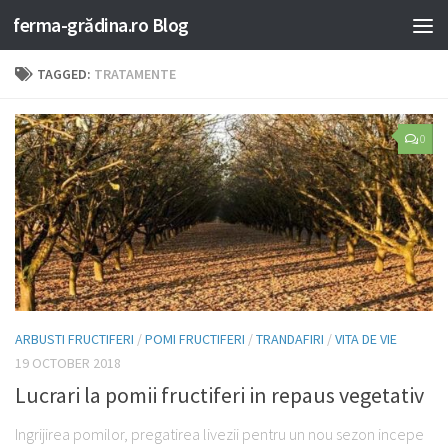
ferma-grădina.ro Blog
TAGGED:
TRATAMENTE
0
ARBUSTI FRUCTIFERI
/
POMI FRUCTIFERI
/
TRANDAFIRI
/
VITA DE VIE
19 OCTOBER 2018
Lucrari la pomii fructiferi in repaus vegetativ
Ingrijirea pomilor, pregatirea livezii pentru un nou sezon incepe