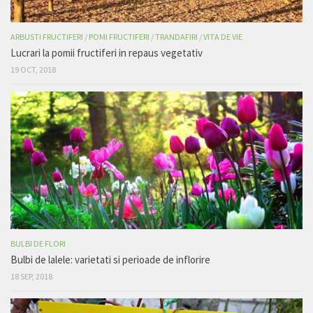
ARBUSTI FRUCTIFERI
/
POMI FRUCTIFERI
/
TRANDAFIRI
/
VITA DE VIE
Lucrari la pomii fructiferi in repaus vegetativ
19 OCT, 2018
BULBI DE FLORI
Bulbi de lalele: varietati si perioade de inflorire
18 SEP, 2018