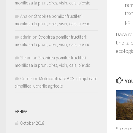
monilioza la prun, cires, visin, cais, piersic
ram
text
Ana
on
Stropirea pomilor fructiferi:
pen
monilioza la prun, cires, visin, cais, piersic
Daca re
admin
on
Stropirea pomilor fructiferi:
tine la 
monilioza la prun, cires, visin, cais, piersic
ecologi
Stefan
on
Stropirea pomilor fructiferi:
monilioza la prun, cires, visin, cais, piersic
Cornel
on
Motocositoare BCS- utilajul care
YOU
simplifica lucrarile agricole
ARHIVA
October 2018
Stropire