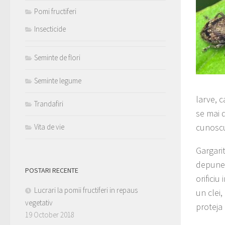
Pomi fructiferi
Insecticide
Seminte de flori
Seminte legume
larve, c
Trandafiri
se mai 
cunoscu
Vita de vie
Gargari
depune
POSTARI RECENTE
orificiu
Lucrari la pomii fructiferi in repaus
un clei,
vegetativ
proteja 
19 October 2018