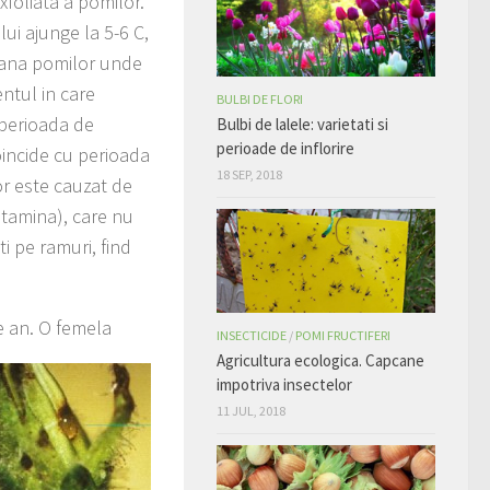
xfoliata a pomilor.
ui ajunge la 5-6 C,
roana pomilor unde
ntul in care
BULBI DE FLORI
 perioada de
Bulbi de lalele: varietati si
perioade de inflorire
oincide cu perioada
18 SEP, 2018
or este cauzat de
 stamina), care nu
i pe ramuri, find
e an. O femela
INSECTICIDE
/
POMI FRUCTIFERI
Agricultura ecologica. Capcane
impotriva insectelor
11 JUL, 2018