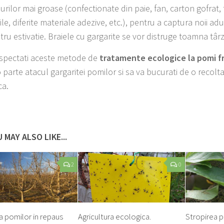
urilor mai groase (confectionate din paie, fan, carton gofrat, 
ile, diferite materiale adezive, etc.), pentru a captura noii adu
tru estivatie. Braiele cu gargarite se vor distruge toamna târz
spectati aceste metode de
tratamente ecologice la pomi fr
o parte atacul gargaritei pomilor si sa va bucurati de o recolt
ca.
 MAY ALSO LIKE...
2
0
a pomilor in repaus
Agricultura ecologica.
Stropirea po