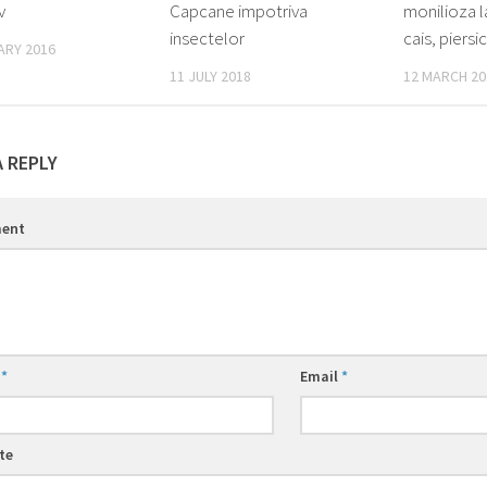
v
Capcane impotriva
monilioza la
insectelor
cais, piersic
ARY 2016
11 JULY 2018
12 MARCH 20
A REPLY
ent
e
*
Email
*
te