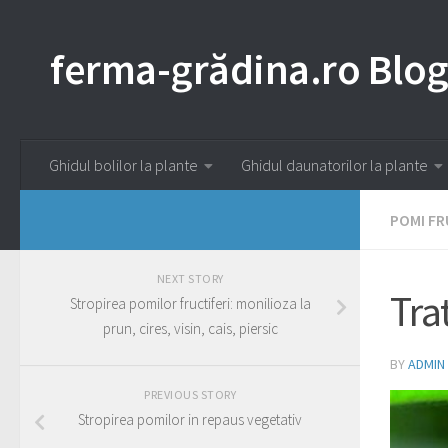
ferma-grădina.ro Blo
Ghidul bolilor la plante
Ghidul daunatorilor la plante
POMI FR
NEXT STORY
Tra
Stropirea pomilor fructiferi: monilioza la
prun, cires, visin, cais, piersic
BY
ADMIN
PREVIOUS STORY
Stropirea pomilor in repaus vegetativ