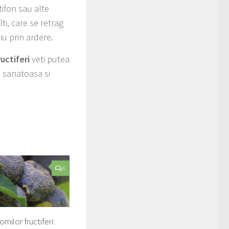
tifon sau alte
lti, care se retrag
iu prin ardere.
uctiferi
veti putea
a sanatoasa si
6
milor fructiferi: