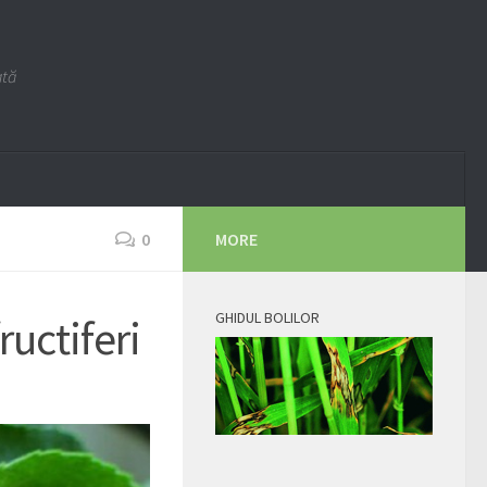
ată
0
MORE
GHIDUL BOLILOR
uctiferi