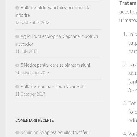
Tratame
Bulbi de lalele: varietati si perioade de
acest d
inflorire
urmato
18 September 2018
In 
Agricultura ecologica. Capcane impotriva
tulp
insectelor
car
11 July 2018
La 
5 Motive pentru care sa plantam aluni
scu
21 November 2017
(an
Bulbi de toamna – tipuri si varietati
3 ­-
11 October 2017
Tot
fol
adul
COMENTARII RECENTE
admin
on
Stropirea pomilor fructiferi:
Var