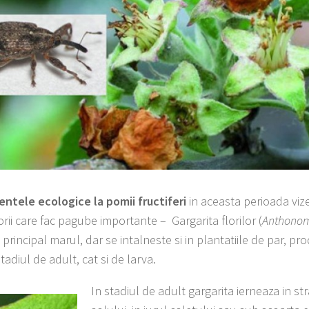
ntele ecologice la pomii fructiferi
in aceasta perioada viz
rii care fac pagube importante – Gargarita florilor (
Anthono
 principal marul, dar se intalneste si in plantatiile de par, 
stadiul de adult, cat si de larva.
In stadiul de adult gargarita ierneaza in str