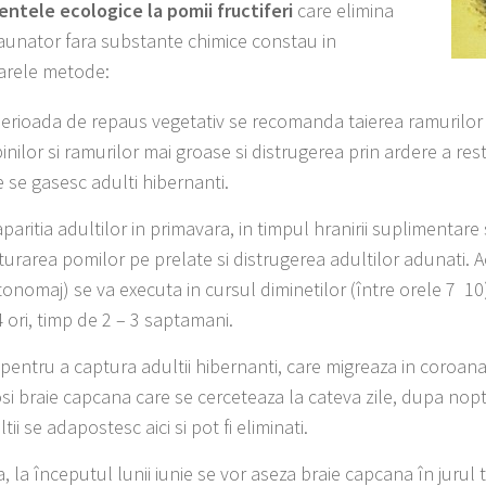
ntele ecologice la pomii fructiferi
care elimina
aunator fara substante chimice constau in
arele metode:
perioada de repaus vegetativ se recomanda taierea ramurilor 
inilor si ramurilor mai groase si distrugerea prin ardere a rest
e se gasesc adulti hibernanti.
aparitia adultilor in primavara, in timpul hranirii suplimenta
turarea pomilor pe prelate si distrugerea adultilor adunati. 
tonomaj) se va executa in cursul diminetilor (între orele 7 ­ 10
 4 ori, timp de 2 – 3 saptamani.
 pentru a captura adultii hibernanti, care migreaza in coroana
osi braie capcana care se cerceteaza la cateva zile, dupa nopt
tii se adapostesc aici si pot fi eliminati.
a, la începutul lunii iunie se vor aseza braie capcana în jurul 