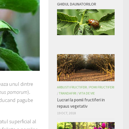
GHIDUL DAUNATORILOR
eaza unul dintre
ARBUSTI FRUCTIFERI
/
POMI FRUCTIFERI
mus pomorum
).
/
TRANDAFIRI
/
VITA DE VIE
producand pagube
Lucrari la pomii fructiferi in
repaus vegetativ
19 OCT, 2018
atul superficial al