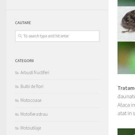
CAUTARE
CATEGORII
Arbusti fructiferi
Bulbi de flori
Tratame
daunato
Motocoase
Ataca in
atat in 
Motofierastrau
Motoutilaje