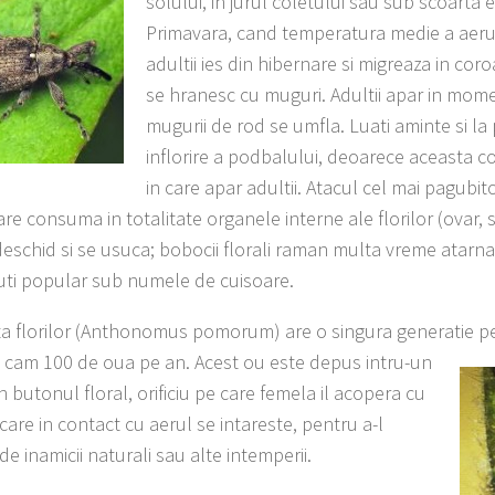
solului, in jurul coletului sau sub scoarta e
Primavara, cand temperatura medie a aerul
adultii ies din hibernare si migreaza in co
se hranesc cu muguri. Adultii apar in mome
mugurii de rod se umfla. Luati aminte si la
inflorire a podbalului, deoarece aceasta c
in care apar adultii. Atacul cel mai pagubit
are consuma in totalitate organele interne ale florilor (ovar,
deschid si se usuca; bobocii florali raman multa vreme atarnat
ti popular sub numele de cuisoare.
ta florilor (Anthonomus pomorum) are o singura generatie p
 cam 100 de oua pe an.
Acest ou este depus intru-un
 in butonul floral, orificiu pe care femela il acopera cu
 care in contact cu aerul se intareste, pentru a-l
de inamicii naturali sau alte intemperii.