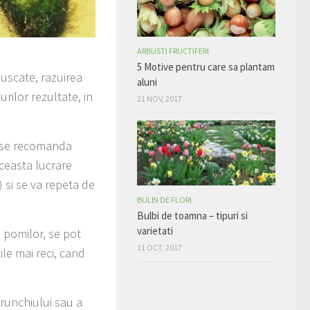
ARBUSTI FRUCTIFERI
5 Motive pentru care sa plantam
uscate, razuirea
aluni
urilor rezultate, in
21 NOV, 2017
re se recomanda
Aceasta lucrare
) si se va repeta de
BULBI DE FLORI
Bulbi de toamna – tipuri si
varietati
 pomilor, se pot
11 OCT, 2017
ile mai reci, cand
trunchiului sau a