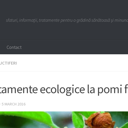
g
sfaturi, informaţii, tratamente pentru o grădină sănătoasă și minun
Contact
UCTIFERI
tamente ecologice la pomi fr
·
5 MARCH 2016